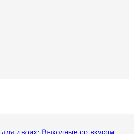
ание
ыходные на Таганке
 для двоих: Выходные со вкусом