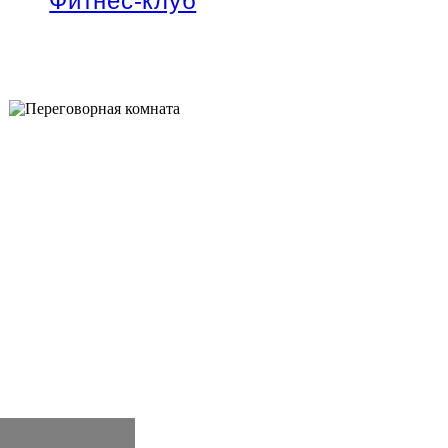
Фитнес-клуб
В нашем отеле есть собственный фитнес-центр.
Подробнее
Переговорная комната
о
Для самых важных бизнес-встреч гостям доступна
оборудованная переговорная комната