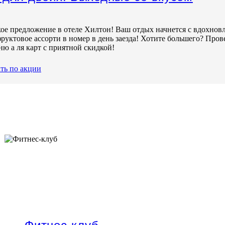
а 3 дня и более до заезда.
ю Москвы с комфортом Hampton
ое предложение в отеле Хилтон! Ваш отдых начнется с вдохно
фруктовое ассорти в номер в день заезда! Хотите большего? Пров
ню а ля карт с приятной скидкой!
кции
ть по акции