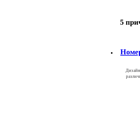
5 при
Номе
Дизайн
различ