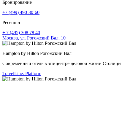
Бронирование
+7 (499) 490-30-60
Ресепшн
+ 7 (495) 308 78 40
Москва,
ул. Рогожский Вал, 10
Hampton by Hilton Рогожский Вал
Hampton by Hilton Рогожский Вал
Hampton by Hilton Рогожский Вал
Hampton by Hilton Рогожский Вал
Hampton by Hilton Рогожский Вал
Современный отель в эпицентре деловой жизни Столицы
Современный отель в эпицентре деловой жизни Столицы
Современный отель в эпицентре деловой жизни Столицы
Современный отель в эпицентре деловой жизни Столицы
Современный отель в эпицентре деловой жизни Столицы
TravelLine: Platform