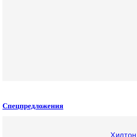
Спецпредложения
Раннее брониров
Семейные в
Хилтон