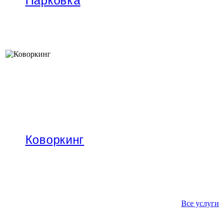
Парковка
Собственная парковка на территории отеля
Подробнее
Коворкинг
Место, где вы с комфортом сможете поработать, провест
встречу или важное совещание
Подробнее
Все услуги