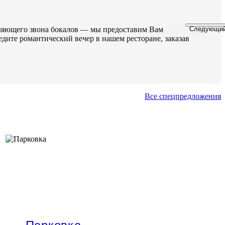
Следующий
вляющего звона бокалов — мы предоставим Вам
Следующий слайд
едите романтический вечер в нашем ресторане, заказав
Все спецпредложения