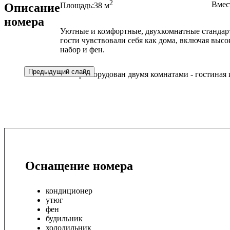
2
Вмес
Описание
Площадь:
38 м
номера
Уютные и комфортные, двухкомнатные стандартн
гости чувствовали себя как дома, включая высо
набор и фен.
Предыдущий слайд
Номер оборудован двумя комнатами - гостиная 
Оснащение номера
кондиционер
утюг
фен
будильник
холодильник