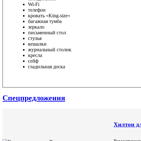
Wi-Fi
телефон
кровать «King-size»
багажная тумба
зеркало
письменный стол
стулья
вешалки
журнальный столик
кресла
сейф
гладильная доска
Спецпредложения
Раннее бронирование
Семейные выхо
Хилтон дл