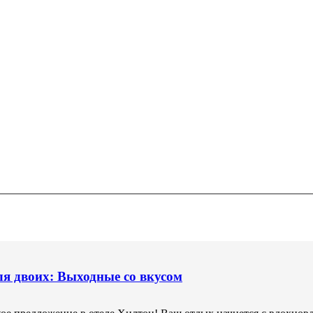
дные на Таганке
я двоих: Выходные со вкусом