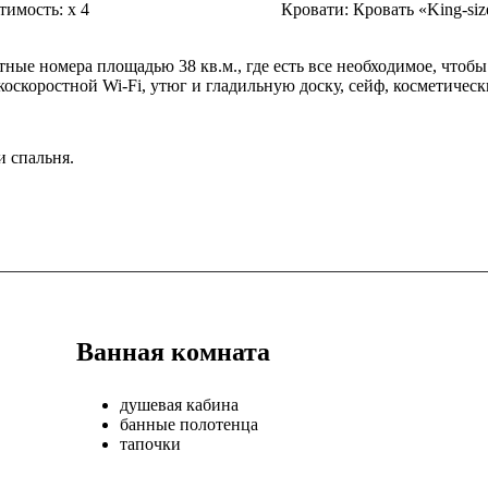
тимость:
x
4
Кровати:
Кровать «King-siz
ые номера площадью 38 кв.м., где есть все необходимое, чтобы
коскоростной Wi-Fi, утюг и гладильную доску, сейф, косметичес
и спальня.
Ванная комната
душевая кабина
банные полотенца
тапочки