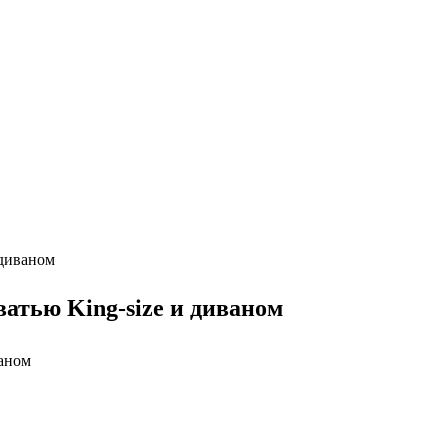
 диваном
атью King-size и диваном