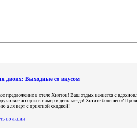
дные на Таганке
я двоих: Выходные со вкусом
а 3 дня и более до заезда.
ю Москвы с комфортом Hampton
ое предложение в отеле Хилтон! Ваш отдых начнется с вдохно
фруктовое ассорти в номер в день заезда! Хотите большего? Пров
ню а ля карт с приятной скидкой!
кции
ть по акции