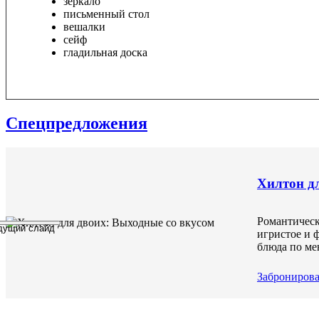
зеркало
письменный стол
вешалки
сейф
гладильная доска
Спецпредложения
Раннее бронирование
Семейные выхо
Хилтон дл
Скидка 15% при бронировании з
Исследуйте истори
Романтическ
дущий слайд
игристое и 
блюда по ме
Забронировать по акции
Забронировать по а
Забронирова