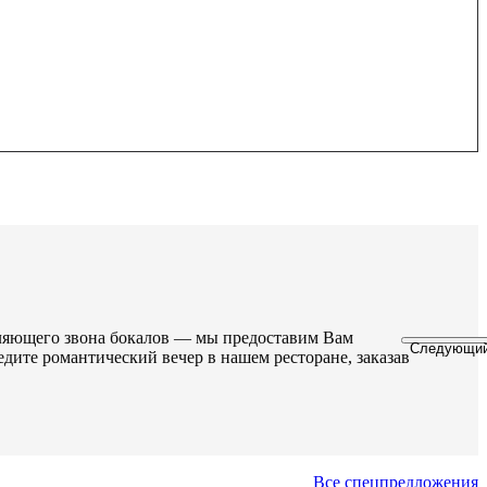
вляющего звона бокалов — мы предоставим Вам
Следующий
едите романтический вечер в нашем ресторане, заказав
Все спецпредложения