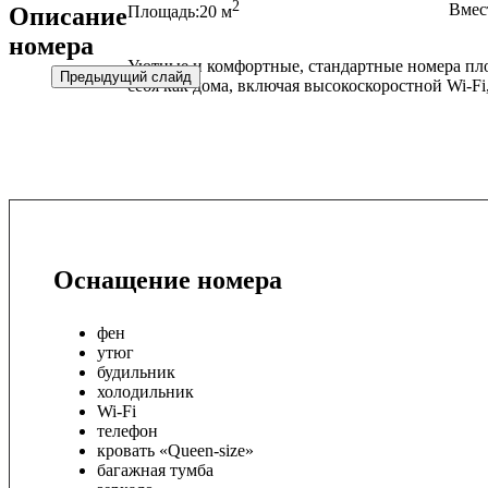
2
Вмес
Описание
Площадь:
20 м
номера
Уютные и комфортные, стандартные номера площ
Предыдущий слайд
себя как дома, включая высокоскоростной Wi-Fi
Оснащение номера
фен
утюг
будильник
холодильник
Wi-Fi
телефон
кровать «Queen-size»
багажная тумба